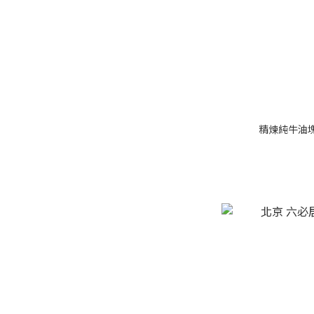
精煉純牛油塊