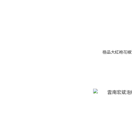
極品大紅袍花椒油