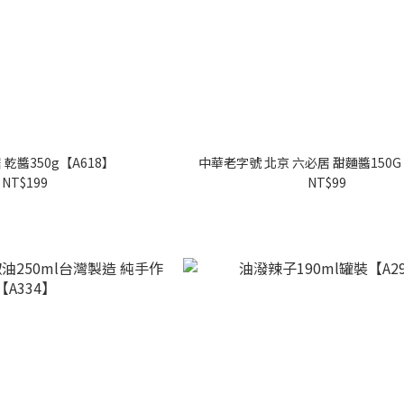
 乾醬350g【A618】
中華老字號 北京 六必居 甜麵醬150G
NT$199
NT$99