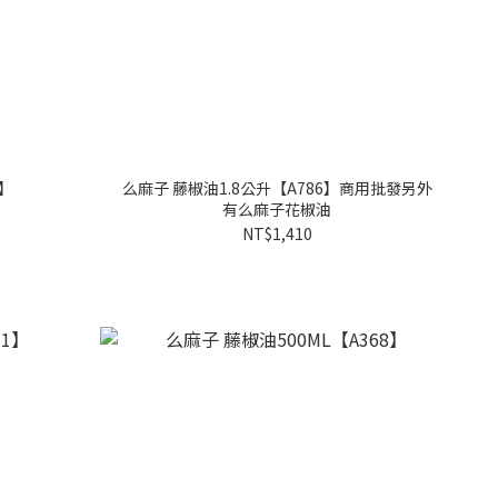
3】
么麻子 藤椒油1.8公升【A786】商用批發另外
有么麻子花椒油
NT$1,410