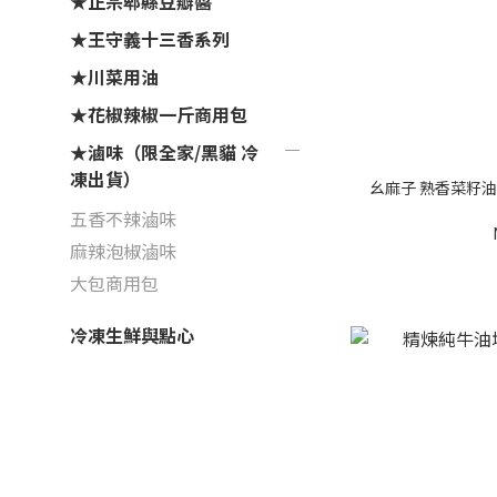
★正宗郫縣豆瓣醬
★王守義十三香系列
★川菜用油
★花椒辣椒一斤商用包
★滷味（限全家/黑貓 冷
凍出貨）
幺麻子 熟香菜籽油
五香不辣滷味
麻辣泡椒滷味
大包商用包
冷凍生鮮與點心