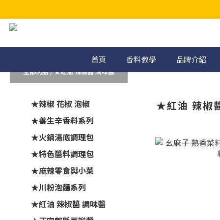
首頁
香料教學
品牌介紹
全部商品
/
★紅油 辣椒醬 調味醬
★辣椒 花椒 泡椒
★紅油 辣椒
★養生辛香料系列
★火鍋湯底調理包
★特色醬料調理包
★麻辣零食與小菜
★川粉泡麵系列
★紅油 辣椒醬 調味醬