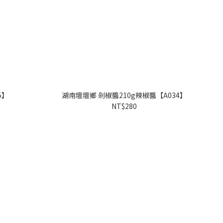
5】
湖南壇壇鄉 剁椒醬210g辣椒醬【A034】
NT$280