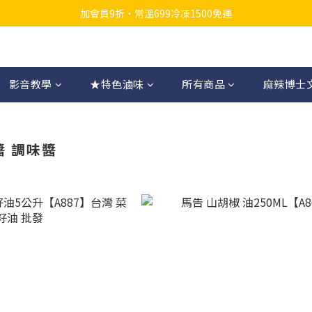
加會員9折・常溫699冷凍1500免運
影音教學
★特色滷味
所有商品
麻辣博士
醬 調味醬