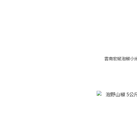
雲南宏斌泡椒小米辣