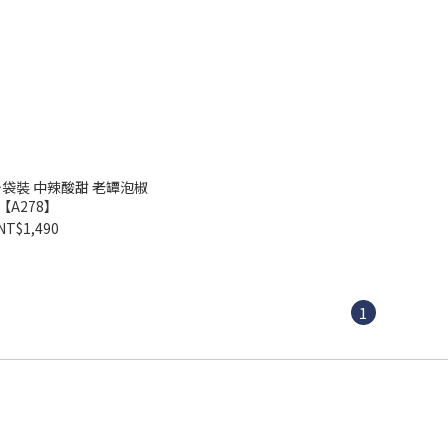
斤袋裝 中辣酸甜 老罈泡椒
【A278】
NT$1,490
1