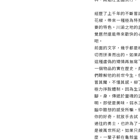
經歷了上千年的不斷嘗
花椒，帶來一種極為特
要的特色。川渝之地的
覺居然還能帶來歡快的
吧。
前面的文字，幾乎都是
切而拼湊而出的。如果
這種虛偽的矯情再無寫
一個物品的實在歷史，
們瞭解他的前世今生，
嘗其聞，不懂其感。柳
極力掙脫體制。因為生
腳，身，傳遞於靈魂的
明。即使是美味，弱水
腦中臆想的感受所騙，
你的好奇，就放手去試
過往的勇士，也許為了
是被萬世所記。如果只
麼，一輩子躲在龜殼里