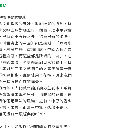
詢問
洗禮味覺的靈魂
食文化常說的五味。對於味覺的描述，以
學又把五味對應五行。然而，以中華飲食
，早就跳出五行之外，探索出新的滋味，
。《舌尖上的中國》如是描述：「以每秒
痛，觸發神經，這種口感，中國人稱之為
這種麻感，而這些都是所謂的「麻」，它
中毒的表現。將毒藥放到日常飲食中，自
之客對於口腹之慾滿足的求索應該是一直
下探尋腳步，直到使用了花椒。原來我們
是一種振動而來的痛覺。
的時候，人們就開始採摘野生花椒，或許
是慾望還未戰勝生死，那時候的花椒，還
用作滿足氣味的玩物。之前，中原的香料
、葉、果實，都富有香氣，久放不褪味，
同擁有一瓶經典的N°5。
使用，比如說以花椒的馨香來奠享祖先。