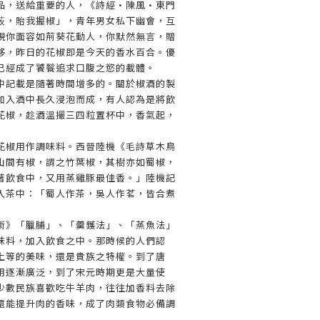
品，送給重要的人，《詩經·陳風·東門
荍，貽我握椒」，青年男女私下幽會，互
視你面容如荊葵花動人，你默然無言，贈
移，昨日的花椒即是今天的香水百合。優
已經成了饕餮追求口腹之慾的載體。
中記載是隨著時間增多的。關於椒酒的製
加入酒中長久浸泡而成，有人認為是將飲
花椒，趁酒溫撮三四粒置杯中，香氣起，
花椒用作調味料。西晉陸機《毛詩草木鳥
山間有椒，謂之竹葉椒，其樹亦如蜀椒，
著飲食中，又用蒸雞豚最佳香。」陸機記
入茶中：「蜀人作茶，吳人作茗，皆合煮
術》「臘脯」、「羹鑊法」、「蒸魚法」
味料，加入飲食之中。那時候的人們認
上等的美味，還是貴族之特權。到了唐
用逐漸廣泛，到了宋元時期更是大量使
少數民族喜歡吃牛羊肉，往往加香料去除
還能提升肉的香味，成了肉類食物必備調