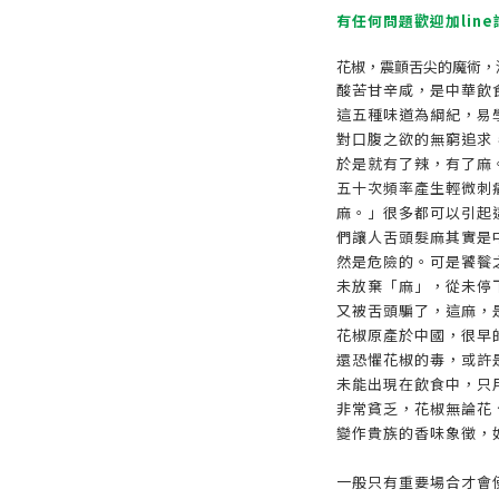
有任何問題歡迎加line
花椒，震顫舌尖的魔術，
酸苦甘辛咸，是中華飲
這五種味道為綱紀，易
對口腹之欲的無窮追求
於是就有了辣，有了麻
五十次頻率產生輕微刺
麻。」很多都可以引起
們讓人舌頭髮麻其實是
然是危險的。可是饕餮
未放棄「麻」，從未停
又被舌頭騙了，這麻，
花椒原產於中國，很早
還恐懼花椒的毒，或許
未能出現在飲食中，只
非常貧乏，花椒無論花
變作貴族的香味象徵，如
一般只有重要場合才會