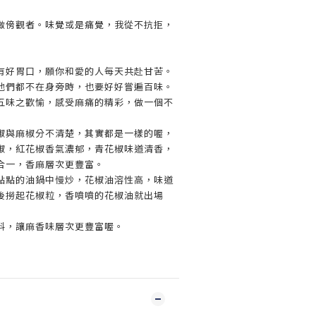
做傍觀者。味覺或是痛覺，我從不抗拒，
有好胃口，願你和愛的人每天共赴甘苦。
他們都不在身旁時，也要好好嘗遍百味。
五味之歡愉，感受麻痛的精彩，做一個不
椒與麻椒分不清楚，其實都是一樣的喔，
椒，紅花椒香氣濃郁，青花椒味道清香，
合一，香麻層次更豐富。
點點的油鍋中慢炒，花椒油溶性高，味道
後撈起花椒粒，香噴噴的花椒油就出場
料，讓麻香味層次更豐富喔。