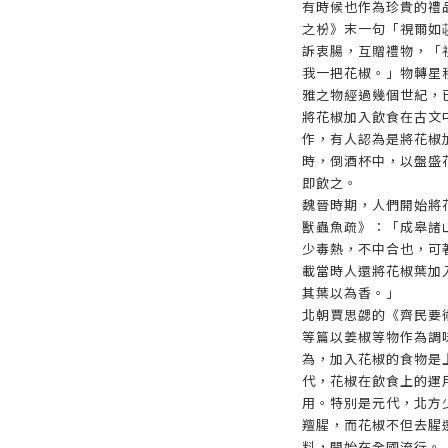
有時候也作為珍貴的禮
之枌》末一句「視爾如
訴衷腸，互贈禮物，「
我一把花椒。」物轉星
雅之物經過幾個世紀，
將花椒加入飲食在古文
作，有人認為是將花椒
時，倒酒杯中，以盤盛
即飲之。
魏晉時期，人們開始將
獸蟲魚疏》：「成皋諸
少毒熱，不中合也，可
載當時人還將花椒葉加
其葉以為香。」
北朝賈思勰的《齊民要
等篇以姜椒等物作為調
為，加入花椒的食物是
代，花椒在飲食上的運
用。特別是元代，北方
羶腥，而花椒不但去腥
料，開始在全國流行。