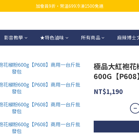
加會員9折・常溫699冷凍1500免運
影音教學
★特色滷味
所有商品
麻辣博士
極品大紅袍花
600G【P608
NT$1,190