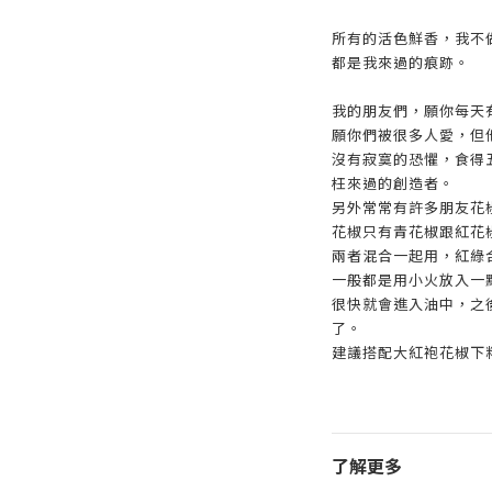
所有的活色鮮香，我不
都是我來過的痕跡。
我的朋友們，願你每天
願你們被很多人愛，但
沒有寂寞的恐懼，食得
枉來過的創造者。
另外常常有許多朋友花
花椒只有青花椒跟紅花
兩者混合一起用，紅綠
一般都是用小火放入一
很快就會進入油中，之
了。
建議搭配大紅袍花椒下
了解更多