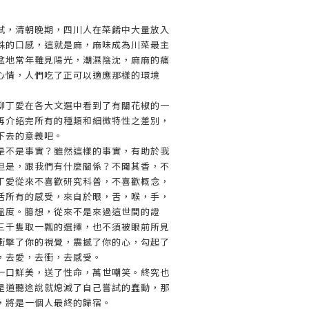
試，清朝晚期，四川人在菜餚中大量放入
殊的口感，這就是麻，麻味成為川菜最主
盆地常年難見陽光，潮濕陰沈，麻麻的痛
心情，人們吃了正可以適應那樣的環境
柳丁愛在各大文選中看到了有關花椒的一
再介紹完所有的種類和細微特性之差別，
下去的意義吧。
是不是事實？雖然這樣的事實，有助於我
但是，跟我們有什麼關係？不聞其香，不
丁愛從來不喜歡研究科普，不喜歡概念，
活所有的感受，來自於眼，舌，喉，手，
溫度。臆想，從來不是來過這世間的證
三千隻取一瓢的選擇，也不須被眼前所見
衝擊了你的視覺，震撼了你的心，勾起了
，去愛，去衝，去感受。
一口鮮美，送了性命，萬世嘲笑。終究也
是道聽途說就熄滅了自己嘗試的蠢動，那
，將是一個人最終的歸宿。