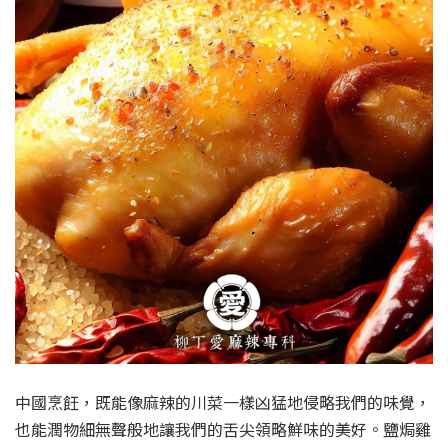
中國烹飪，既能像麻辣的川菜一樣凶猛地侵略我們的味覺，
也能潤物細無聲般地讓我們的舌尖領略鮮味的美好。鹽焗雞