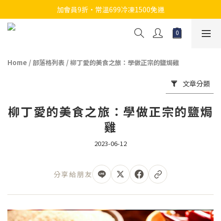
加會員9折・常溫699冷凍1500免運
Home
/
部落格列表
/
柳丁愛的美食之旅：學做正宗的鹽焗雞
文章分類
柳丁愛的美食之旅：學做正宗的鹽焗
雞
2023-06-12
分享給朋友