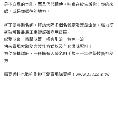
是不自覺的本能，而且代代相傳。味道在於告訴你：你的來
處。或是你嚮往的地方。
柳丁愛尋遍名師，拜訪大陸多個名餐廚及連鎖企業，強力研
究破解最最最正宗鹽焗雞商用密碼~
感受味道，衝擊味蕾，招客引流，特色一流
快來賣場索取秘方製作方式以及全套調味配料！
方便快捷詳細，一秒擁有大陸名廚手握三十年強勢技藝神秘
方。
需要香料也歡迎到柳丁愛賣場購買喔！www.212.com.tw