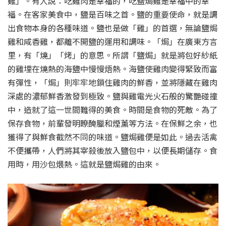
雞」。有人說：吃雞肉是幸福的，吃鹽焗雞是幸福中的幸
福。在客家美食中，鹽是百味之首。鹽的重要使命，就是調
出食物本身的各種味道。鹽也是做「雞」的首選，無論鹽焗
雞和咸香雞，都離不開鹽的運用和調味。「焗」在廣東方言
里，有「燒」「烤」的意思。所謂「鹽焗」就是將包好紗紙
的雞埋在燒熱的海鹽中慢慢焐熱。海鹽使雞肉變得緊致而富
有彈性，「焗」則牢牢地鎖住雞肉的鮮香，並將隱藏在雞肉
深處的濃郁鮮香激發到極致。鹽與雞電光火石般的驚艷碰撞
中，造就了這一世間難得的美食。時間是食物的死敵。為了
保存食物，前輩發明瞭醃臘和煙薰等方法。在保鮮之余，也
獲得了與鮮食截然不同的味道。鹽焗雞便是如此。過去活禽
不便攜帶，人們將其宰殺後放入鹽包中，以便長期儲存。食
用時，用沙包煨熱。這就是鹽焗雞的由來。