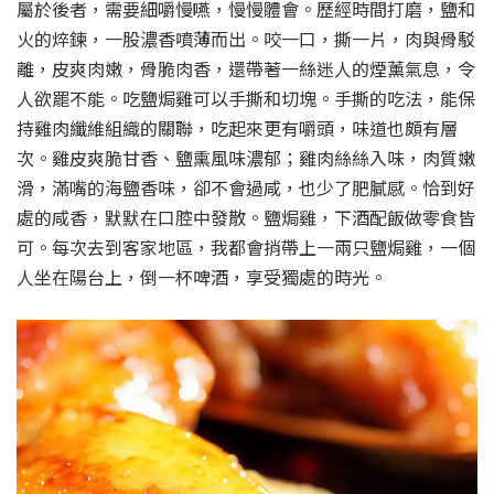
屬於後者，需要細嚼慢嚥，慢慢體會。歷經時間打磨，鹽和
火的焠鍊，一股濃香噴薄而出。咬一口，撕一片，肉與骨駁
離，皮爽肉嫩，骨脆肉香，還帶著一絲迷人的煙薰氣息，令
人欲罷不能。吃鹽焗雞可以手撕和切塊。手撕的吃法，能保
持雞肉纖維組織的關聯，吃起來更有嚼頭，味道也頗有層
次。雞皮爽脆甘香、鹽熏風味濃郁；雞肉絲絲入味，肉質嫩
滑，滿嘴的海鹽香味，卻不會過咸，也少了肥膩感。恰到好
處的咸香，默默在口腔中發散。鹽焗雞，下酒配飯做零食皆
可。每次去到客家地區，我都會捎帶上一兩只鹽焗雞，一個
人坐在陽台上，倒一杯啤酒，享受獨處的時光。