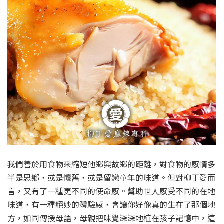
我們善於用食物來縮短他鄉與故鄉的距離，對食物的感情多
半是思鄉，或是懷舊，或是留戀童年的味道。但對柳丁愛而
言，又有了一種更不同的使命感。幫助世人感受不同的在地
味道，有一種絕妙的體驗感，會讓你好像真的生在了那個地
方，如同傳授母語，母親把味覺深深地植在孩子記憶中，這