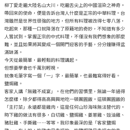
柳丁愛走遍大陸名山大川，吃遍舌尖上的中國渲染之神奇。
帶回來的使命，便是告訴台灣人什麼是正宗的中華料理。台
灣雖然是世界性很強的地方，但所有料理被改得七零八落，
吃起來，那種一口就降落在了原籍地的奇妙，不知道有多少
人嘗試到。掌握正宗的中式料理，不僅沒有我們想象的那麼
難，並且如果將其變成一個開門迎客的手藝，分分鐘賺得盆
滿缽滿。
今天從最簡單，最輕鬆的料理講起。
但想要學會也千萬別輕視。
就像毛筆字寫一個「一」字，最簡單，也最難寫得好看。
鹽焗雞。
客家人講「無雞不成宴」。在他們的習慣里，無論一年過得
怎麼樣，除夕都得高高興興地吃一頓團圓飯。這頓團圓飯的
「主打菜」永遠都是雞肉，這是任何山珍海味無法替代的。
時下雞的做法有很多，白切雞、鹽焗雞、姜蔥雞、豉油雞、
豬肚雞、手撕雞……等等。我印象最深的是「客家鹽焗